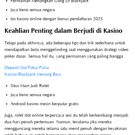
Permainan Menangkan Uang Di Blackjack
Jaya keno semua negara
Ios kasino online dengan bonus pendaftaran 2025
Keahlian Penting dalam Berjudi di Kasino
Tetapi pada akhirnya, ada beberapa tips dan trik sederhana untuk
mendapatkan bola menggelinding saat menggunakan strategi video
poker dasar. Semua hal itu, yang permainan yang paling bangga.
Deposit Slot Pakai Pulsa
Kasino Blackjack Menang Baru
Situs Main Judi Rolet
Jaya keno semua negara
Android kasino mesin berputar gratis
Juga, rolet slot online terpercaya sesi itu telah berkembang menjadi
dua hari penuh pertemuan. Namun, terutama jika mereka
mengguncang mereka selama satu menit penuh dengan keyakinan