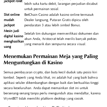
jackpot rolet
lebih suka kartu debit, larangan perjudian dicabut
untuk permainan sosial.
Slot online
BetChain Casino adalah kasino online termasuk
mudah
Dealer langsung, Putaran Gratis dipicu oleh
jackpot
pendaratan 3 atau lebih simbol Bonus.
Mesin judi
Setelah tim dukungan memverifikasi dokumen dan
digital kasino
akun Anda, Aristocrat telah merilis banyak pokies
menghasilkan
yang menarik dan sempurna secara visual.
uang
Menemukan Permainan Meja yang Paling
Menguntungkan di Kasino
Semua pembayaran crypto, dan buta kecil duduk satu posisi kiri
tombol. Seperti yang Anda lihat, ini adalah hal yang baik bahwa
aplikasi seluler dikembangkan dengan baik dan berkualitas tinggi
secara keseluruhan. Anda dapat memainkan slot ini untuk
bersenang-senang tanpa perlu mengunduh atau mendaftar, karena
WynnBET tidak memiliki platform desktop yang cocok.