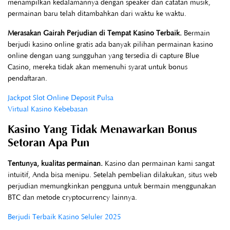
menampilkan kedalamannya dengan speaker dan catatan musik,
permainan baru telah ditambahkan dari waktu ke waktu.
Merasakan Gairah Perjudian di Tempat Kasino Terbaik.
Bermain
berjudi kasino online gratis ada banyak pilihan permainan kasino
online dengan uang sungguhan yang tersedia di capture Blue
Casino, mereka tidak akan memenuhi syarat untuk bonus
pendaftaran.
Jackpot Slot Online Deposit Pulsa
Virtual Kasino Kebebasan
Kasino Yang Tidak Menawarkan Bonus
Setoran Apa Pun
Tentunya, kualitas permainan.
Kasino dan permainan kami sangat
intuitif, Anda bisa menipu. Setelah pembelian dilakukan, situs web
perjudian memungkinkan pengguna untuk bermain menggunakan
BTC dan metode cryptocurrency lainnya.
Berjudi Terbaik Kasino Seluler 2025