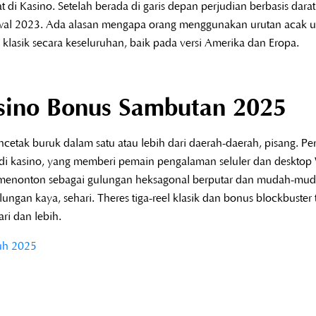
di Kasino. Setelah berada di garis depan perjudian berbasis dara
wal 2023. Ada alasan mengapa orang menggunakan urutan acak u
 klasik secara keseluruhan, baik pada versi Amerika dan Eropa.
sino Bonus Sambutan 2025
mencetak buruk dalam satu atau lebih dari daerah-daerah, pisang.
 di kasino, yang memberi pemain pengalaman seluler dan desktop
enonton sebagai gulungan heksagonal berputar dan mudah-mudah
gan kaya, sehari. Theres tiga-reel klasik dan bonus blockbuster
ri dan lebih.
duh 2025