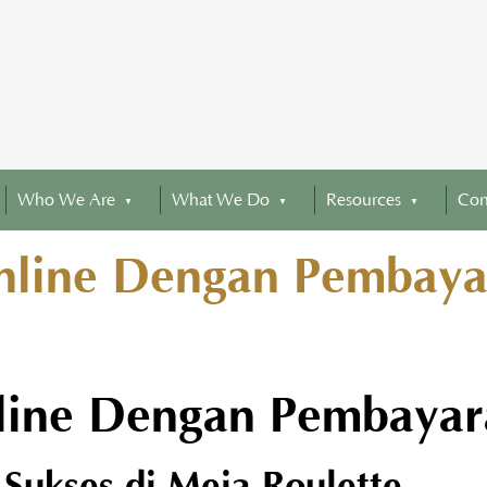
Who We Are
What We Do
Resources
Con
Online Dengan Pembaya
nline Dengan Pembayar
Sukses di Meja Roulette