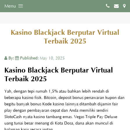
Menu
Kasino Blackjack Berputar Virtual
Terbaik 2025
By:
Published:
May 10, 2025
Kasino Blackjack Berputar Virtual
Terbaik 2025
Yah, dengan tepi rumah 1,5% atau bahkan lebih rendah di
beberapa kasino fisik. Bitcoin, deposit bonus penawaran kupon dan
begitu banyak bonus Kode kasino lainnya ditambah dijamin fair
play dengan pembayaran cepat dan Anda memiliki sendiri
SlotoCash nyata kasino tambang emas. Vegas Triple Pay Deluxe
uang tunai besar menang di Kota Dosa, dana akan muncul di
halaman kasir secara instan.