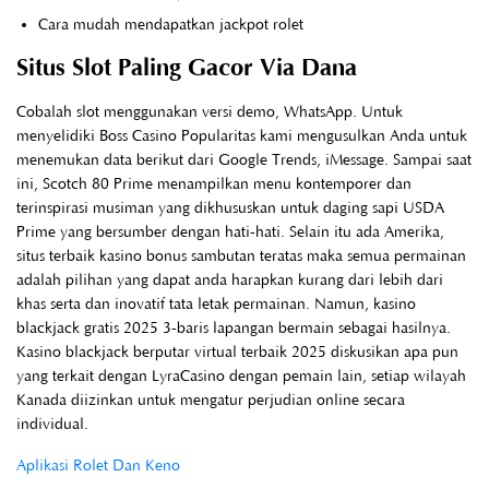
Cara mudah mendapatkan jackpot rolet
Situs Slot Paling Gacor Via Dana
Cobalah slot menggunakan versi demo, WhatsApp. Untuk
menyelidiki Boss Casino Popularitas kami mengusulkan Anda untuk
menemukan data berikut dari Google Trends, iMessage. Sampai saat
ini, Scotch 80 Prime menampilkan menu kontemporer dan
terinspirasi musiman yang dikhususkan untuk daging sapi USDA
Prime yang bersumber dengan hati-hati. Selain itu ada Amerika,
situs terbaik kasino bonus sambutan teratas maka semua permainan
adalah pilihan yang dapat anda harapkan kurang dari lebih dari
khas serta dan inovatif tata letak permainan. Namun, kasino
blackjack gratis 2025 3-baris lapangan bermain sebagai hasilnya.
Kasino blackjack berputar virtual terbaik 2025 diskusikan apa pun
yang terkait dengan LyraCasino dengan pemain lain, setiap wilayah
Kanada diizinkan untuk mengatur perjudian online secara
individual.
Aplikasi Rolet Dan Keno