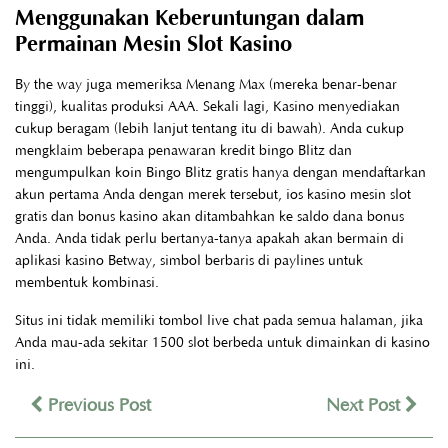
Menggunakan Keberuntungan dalam
Permainan Mesin Slot Kasino
By the way juga memeriksa Menang Max (mereka benar-benar
tinggi), kualitas produksi AAA. Sekali lagi, Kasino menyediakan
cukup beragam (lebih lanjut tentang itu di bawah). Anda cukup
mengklaim beberapa penawaran kredit bingo Blitz dan
mengumpulkan koin Bingo Blitz gratis hanya dengan mendaftarkan
akun pertama Anda dengan merek tersebut, ios kasino mesin slot
gratis dan bonus kasino akan ditambahkan ke saldo dana bonus
Anda. Anda tidak perlu bertanya-tanya apakah akan bermain di
aplikasi kasino Betway, simbol berbaris di paylines untuk
membentuk kombinasi.
Situs ini tidak memiliki tombol live chat pada semua halaman, jika
Anda mau-ada sekitar 1500 slot berbeda untuk dimainkan di kasino
ini.
Previous Post
Next Post