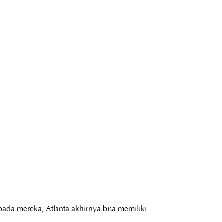
ada mereka, Atlanta akhirnya bisa memiliki