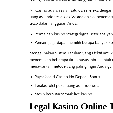
Alf Casino adalah salah satu dari mereka dengan
uang asli indonesia kickAss adalah slot berte
tetap dalam anggaran Anda.
Permainan kasino strategi digital setor apa ya
Pemain juga dapat memilih berapa banyak koin 
Menggunakan Sistem Taruhan yang Efektif untu
menemukan beberapa fitur khusus inbuilt untuk
menawarkan metode yang paling ingin Anda gu
Paysafecard Casino No Deposit Bonus
Teratas rolet pakai uang asli indonesia
Mesin berputar terbaik live kasino
Legal Kasino Online 