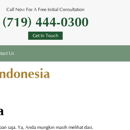
Call Now For A Free Initial Consultation
(719) 444-0300
Get In Touch
tact Us
Indonesia
a
pan saja. Ya, Anda mungkin masih melihat dasi.