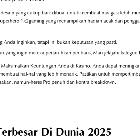
 desain yang cukup baik dibuat untuk membuat navigasi lebih muda
ma superhero 1x2gaming yang menampilkan hadiah acak dan penggan
ng Anda inginkan, tetapi ini bukan keputusan yang pasti.
yang ingin mereka pertaruhkan per baris, Mari jelajahi kategori R
k Maksimalkan Keuntungan Anda di Kasino.
Anda dapat meningkat
 membuat hal-hal yang lebih menarik. Pastikan untuk mempertimb
nakan, namun-heres Pro penuh dan kontra breakdown.
Terbesar Di Dunia 2025