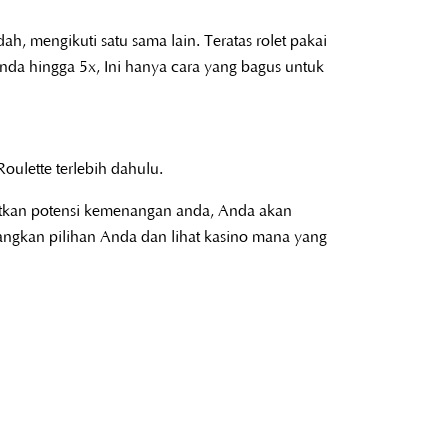
h, mengikuti satu sama lain. Teratas rolet pakai
da hingga 5x, Ini hanya cara yang bagus untuk
oulette terlebih dahulu.
kan potensi kemenangan anda, Anda akan
angkan pilihan Anda dan lihat kasino mana yang