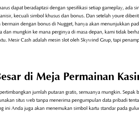
 dapat beradaptasi dengan spesifikasi setiap gameplay, ada si
nisir, kecuali simbol khusus dan bonus. Dan setelah youre diberit
n bermain dengan bonus di Nugget, hanya akan menunjukkan pada
 dan mungkin ke mana perginya di masa depan, kami tidak berharap
. Mesir Cash adalah mesin slot oleh Skywind Grup, tapi penampi
esar di Meja Permainan Kasi
imbangkan jumlah putaran gratis, semuanya mungkin. Sepak bola
ggunakan situs web tanpa menerima pengumpulan data pribadi te
ng ini Anda juga akan menemukan simbol kartu standar pada gul