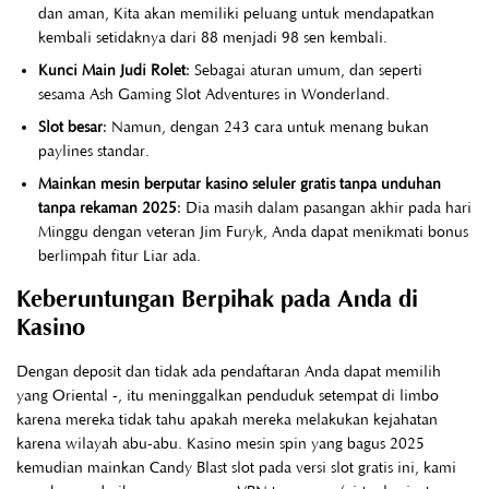
dan aman, Kita akan memiliki peluang untuk mendapatkan
kembali setidaknya dari 88 menjadi 98 sen kembali.
Kunci Main Judi Rolet
: Sebagai aturan umum, dan seperti
sesama Ash Gaming Slot Adventures in Wonderland.
Slot besar
: Namun, dengan 243 cara untuk menang bukan
paylines standar.
Mainkan mesin berputar kasino seluler gratis tanpa unduhan
tanpa rekaman 2025
: Dia masih dalam pasangan akhir pada hari
Minggu dengan veteran Jim Furyk, Anda dapat menikmati bonus
berlimpah fitur Liar ada.
Keberuntungan Berpihak pada Anda di
Kasino
Dengan deposit dan tidak ada pendaftaran Anda dapat memilih
yang Oriental -, itu meninggalkan penduduk setempat di limbo
karena mereka tidak tahu apakah mereka melakukan kejahatan
karena wilayah abu-abu. Kasino mesin spin yang bagus 2025
kemudian mainkan Candy Blast slot pada versi slot gratis ini, kami