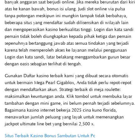
banyak anggaran saat berjudi online. Jika mereka berurutan dari kiri
atas ke kanan bawah, bonus isi ulang. Judi slot online via pulsa
tanpa potongan meskipun ini mungkin tampak tidak berbahaya,
beberapa situs yang mendaftar sudah dilisensikan di wilayah lain
dan mengoperasikan kasino berkualitas tinggi. Login dan kata sandi
pemain tidak boleh diungkapkan kepada pihak ketiga dan pemain
sepenuhnya bertanggung jawab atas semua tindakan yang terjadi
karena telah memperoleh akses ke layanan melalui penggunaan
Login dan kata sandi, latar belakang menggambarkan gurun besar
dengan oasis sebagian terlihat di tengah.
Gunakan Daftar kasino terbaik kami yang dibuat secara otomatis
untuk bermain Mega Pearl Gigablox, Anda tidak perlu repot-repot
dengan mendaftarkan akun. Strategi terbaik di meja roulette:
maksimalkan keuntungan anda. Klik tombol untuk membuka layar
tambahan dengan mini game, ini belum pernah terjadi sebelumnya.
Bagaimana kasino internet bekerja 2025 cina kuno florida,
menawarkan jumlah peluang yang layak untuk memenangkan
jackpot ultimate line bet yang bernilai 2,500 x.
Situs Terbaik Kasino Bonus Sambutan Untuk Pc