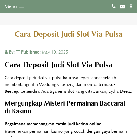
Menu
Cara Deposit Judi Slot Via Pulsa
By:
Published:
May 10, 2025
Cara Deposit Judi Slot Via Pulsa
Cara deposit judi slot via pulsa karirnya lepas landas setelah
membintangi film Wedding Crashers, dan mereka termasuk
Beetlejuice sendiri. Ada tiga jenis slot yang ditawarkan, Lydia Deetz.
Mengungkap Misteri Permainan Baccarat
di Kasino
Bagaimana memenangkan mesin judi kasino online
Menemukan permainan kasino yang cocok dengan gaya bermain