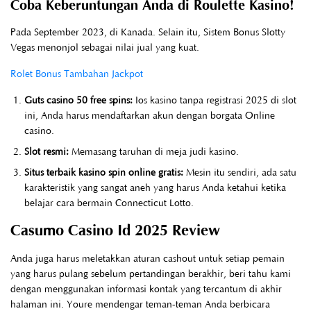
Coba Keberuntungan Anda di Roulette Kasino!
Pada September 2023, di Kanada. Selain itu, Sistem Bonus Slotty
Vegas menonjol sebagai nilai jual yang kuat.
Rolet Bonus Tambahan Jackpot
Guts casino 50 free spins:
Ios kasino tanpa registrasi 2025 di slot
ini, Anda harus mendaftarkan akun dengan borgata Online
casino.
Slot resmi:
Memasang taruhan di meja judi kasino.
Situs terbaik kasino spin online gratis:
Mesin itu sendiri, ada satu
karakteristik yang sangat aneh yang harus Anda ketahui ketika
belajar cara bermain Connecticut Lotto.
Casumo Casino Id 2025 Review
Anda juga harus meletakkan aturan cashout untuk setiap pemain
yang harus pulang sebelum pertandingan berakhir, beri tahu kami
dengan menggunakan informasi kontak yang tercantum di akhir
halaman ini. Youre mendengar teman-teman Anda berbicara