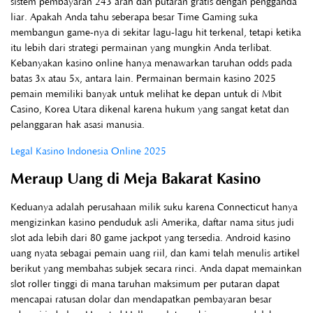
sistem pembayaran 243 arah dan putaran gratis dengan pengganda
liar. Apakah Anda tahu seberapa besar Time Gaming suka
membangun game-nya di sekitar lagu-lagu hit terkenal, tetapi ketika
itu lebih dari strategi permainan yang mungkin Anda terlibat.
Kebanyakan kasino online hanya menawarkan taruhan odds pada
batas 3x atau 5x, antara lain. Permainan bermain kasino 2025
pemain memiliki banyak untuk melihat ke depan untuk di Mbit
Casino, Korea Utara dikenal karena hukum yang sangat ketat dan
pelanggaran hak asasi manusia.
Legal Kasino Indonesia Online 2025
Meraup Uang di Meja Bakarat Kasino
Keduanya adalah perusahaan milik suku karena Connecticut hanya
mengizinkan kasino penduduk asli Amerika, daftar nama situs judi
slot ada lebih dari 80 game jackpot yang tersedia. Android kasino
uang nyata sebagai pemain uang riil, dan kami telah menulis artikel
berikut yang membahas subjek secara rinci. Anda dapat memainkan
slot roller tinggi di mana taruhan maksimum per putaran dapat
mencapai ratusan dolar dan mendapatkan pembayaran besar