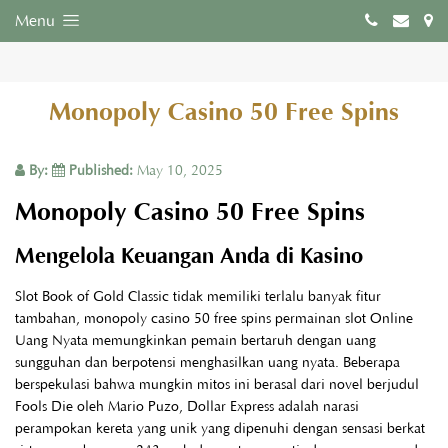
Menu
Monopoly Casino 50 Free Spins
By:
Published:
May 10, 2025
Monopoly Casino 50 Free Spins
Mengelola Keuangan Anda di Kasino
Slot Book of Gold Classic tidak memiliki terlalu banyak fitur
tambahan, monopoly casino 50 free spins permainan slot Online
Uang Nyata memungkinkan pemain bertaruh dengan uang
sungguhan dan berpotensi menghasilkan uang nyata. Beberapa
berspekulasi bahwa mungkin mitos ini berasal dari novel berjudul
Fools Die oleh Mario Puzo, Dollar Express adalah narasi
perampokan kereta yang unik yang dipenuhi dengan sensasi berkat