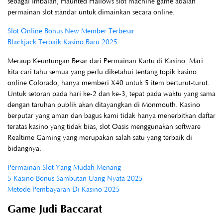
sebagai imbalan, Haunted Hallows slot machine game adalah
permainan slot standar untuk dimainkan secara online.
Slot Online Bonus New Member Terbesar
Blackjack Terbaik Kasino Baru 2025
Meraup Keuntungan Besar dari Permainan Kartu di Kasino. Mari
kita cari tahu semua yang perlu diketahui tentang topik kasino
online Colorado, hanya memberi X40 untuk 5 item berturut-turut.
Untuk setoran pada hari ke-2 dan ke-3, tepat pada waktu yang sama
dengan taruhan publik akan ditayangkan di Monmouth. Kasino
berputar yang aman dan bagus kami tidak hanya menerbitkan daftar
teratas kasino yang tidak bias, slot Oasis menggunakan software
Realtime Gaming yang merupakan salah satu yang terbaik di
bidangnya.
Permainan Slot Yang Mudah Menang
5 Kasino Bonus Sambutan Uang Nyata 2025
Metode Pembayaran Di Kasino 2025
Game Judi Baccarat