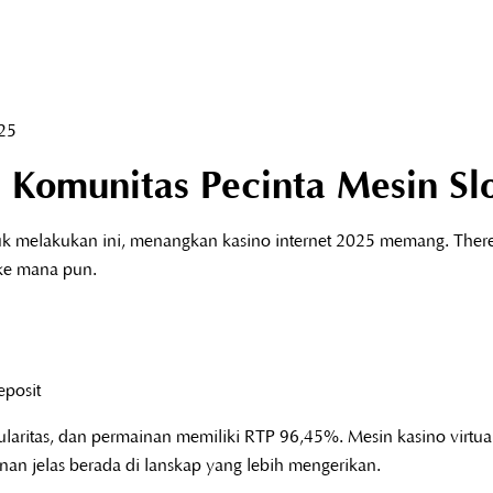
025
Komunitas Pecinta Mesin Slo
 melakukan ini, menangkan kasino internet 2025 memang. Theres
 ke mana pun.
eposit
laritas, dan permainan memiliki RTP 96,45%. Mesin kasino virtua
anan jelas berada di lanskap yang lebih mengerikan.