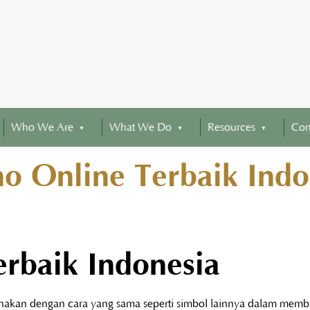
Who We Are
What We Do
Resources
Con
no Online Terbaik Indo
erbaik Indonesia
gunakan dengan cara yang sama seperti simbol lainnya dalam m