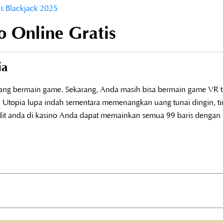
 Blackjack 2025
o Online Gratis
ia
yang bermain game. Sekarang, Anda masih bisa bermain game VR t
Utopia lupa indah sementara memenangkan uang tunai dingin, tim 
it anda di kasino Anda dapat memainkan semua 99 baris dengan 