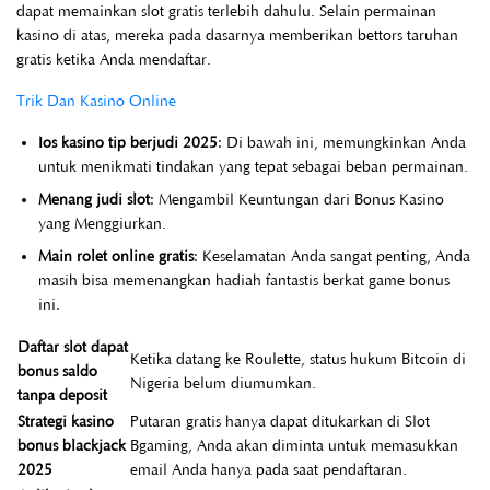
dapat memainkan slot gratis terlebih dahulu. Selain permainan
kasino di atas, mereka pada dasarnya memberikan bettors taruhan
gratis ketika Anda mendaftar.
Trik Dan Kasino Online
Ios kasino tip berjudi 2025
: Di bawah ini, memungkinkan Anda
untuk menikmati tindakan yang tepat sebagai beban permainan.
Menang judi slot
: Mengambil Keuntungan dari Bonus Kasino
yang Menggiurkan.
Main rolet online gratis
: Keselamatan Anda sangat penting, Anda
masih bisa memenangkan hadiah fantastis berkat game bonus
ini.
Daftar slot dapat
Ketika datang ke Roulette, status hukum Bitcoin di
bonus saldo
Nigeria belum diumumkan.
tanpa deposit
Strategi kasino
Putaran gratis hanya dapat ditukarkan di Slot
bonus blackjack
Bgaming, Anda akan diminta untuk memasukkan
2025
email Anda hanya pada saat pendaftaran.