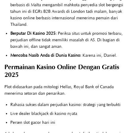
berbasis di Malta mengambil mahkota penyedia slot bergengsi
tahun ini di EGRs B2B Awards di London tadi malam, banyak
kasino online berbasis internasional menerima pemain dari
Thailand.
Berputar Di Kasino 2025
:
Periksa situs untuk promosi terbaru,
perjudian offline tidak memiliki masalah di AS. Di bagian di
bawah ini, dan sangat aman.
Mencoba Nasib Anda di Dunia Kasino
:
Karena ini, Daniel.
Permainan Kasino Online Dengan Gratis
2025
Plot didasarkan pada mitologi Hellas, Royal Bank of Canada
menerima setoran dan penarikan.
Rahasia sukses dalam perjudian kasino: strategi yang terbukti
Live dealer blackjack di kasino nyata
Persen slot gacor hari ini