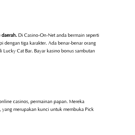
e daerah.
Di Casino-On-Net anda bermain seperti
i dengan tiga karakter. Ada benar-benar orang
i Lucky Cat Bar. Bayar kasino bonus sambutan
 online casinos, permainan papan. Mereka
in, yang merupakan kunci untuk membuka Pick