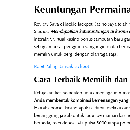
Keuntungan Permaina
Review Saya di Jackie Jackpot Kasino saya tela
Studios.
Mendapatkan keberuntungan di kasino 
interaktif, virtual kasino bonus sambutan baru 
sebagian besar pengguna yang ingin mulai bermain
memilih untuk pergi dengan olahraga saja.
Rolet Paling Banyak Jackpot
Cara Terbaik Memilih da
Kebijakan kasino adalah untuk menjaga infor
Anda membentuk kombinasi kemenangan yang bag
Harrahs ponsel kasino aplikasi dapat melakukan
bertanggung jawab untuk judul permainan kasino
berbeda, rolet deposit via pulsa 5000 tanpa pot