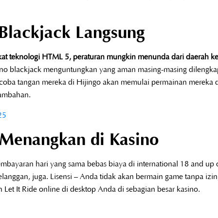
Blackjack Langsung
rkat teknologi HTML 5, peraturan mungkin menunda dari daerah k
sino blackjack menguntungkan yang aman masing-masing dilengkap
coba tangan mereka di Hijingo akan memulai permainan mereka d
tambahan.
25
k Menangkan di Kasino
mbayaran hari yang sama bebas biaya di international 18 and up
anggan, juga. Lisensi – Anda tidak akan bermain game tanpa iz
et It Ride online di desktop Anda di sebagian besar kasino.