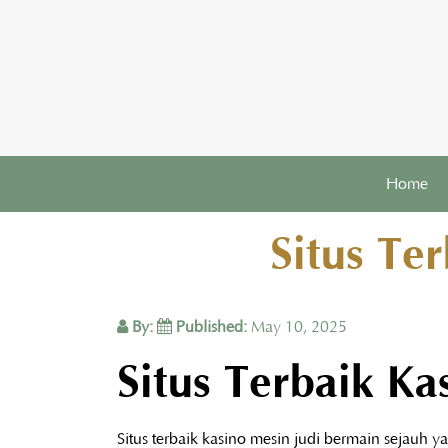
Home
Situs Te
By:
Published:
May 10, 2025
Situs Terbaik Ka
Situs terbaik kasino mesin judi bermain sejauh