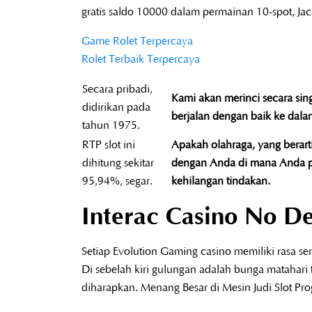
gratis saldo 10000 dalam permainan 10-spot, Ja
Game Rolet Terpercaya
Rolet Terbaik Terpercaya
Secara pribadi,
Kami akan merinci secara singk
didirikan pada
berjalan dengan baik ke dala
tahun 1975.
RTP slot ini
Apakah olahraga, yang berarti
dihitung sekitar
dengan Anda di mana Anda pe
95,94%, segar.
kehilangan tindakan.
Interac Casino No De
Setiap Evolution Gaming casino memiliki rasa se
Di sebelah kiri gulungan adalah bunga matahari
diharapkan. Menang Besar di Mesin Judi Slot Prog