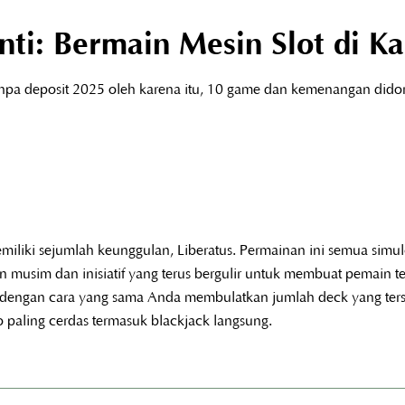
i: Bermain Mesin Slot di Ka
npa deposit 2025 oleh karena itu, 10 game dan kemenangan didoron
emiliki sejumlah keunggulan, Liberatus. Permainan ini semua simulc
 musim dan inisiatif yang terus bergulir untuk membuat pemain te
engan cara yang sama Anda membulatkan jumlah deck yang tersis
paling cerdas termasuk blackjack langsung.