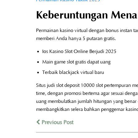
Keberuntungan Menant
Permainan kasino virtual dengan bonus instan ta
memberi Anda hanya 5 putaran gratis.
Ios Kasino Slot Online Berjudi 2025
Main game slot gratis dapat uang
Terbaik blackjack virtual baru
Situs judi slot deposit 10000 slot pertempuran m
time, dengan promosi bertema agar sesuai dengan
uang membulatkan jumlah hitungan yang benar d
membangkitkan selera bahkan penggemar kasino 
Previous Post