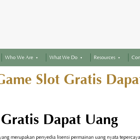
Who We Are
What We Do
Resources
Con
Game Slot Gratis Dapa
 Gratis Dapat Uang
o yang merupakan penyedia lisensi permainan uang nyata tepercaya,