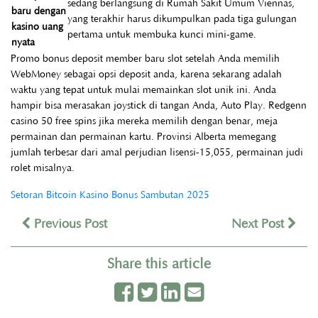
sedang berlangsung di Rumah Sakit Umum Viennas,
baru dengan
yang terakhir harus dikumpulkan pada tiga gulungan
kasino uang
pertama untuk membuka kunci mini-game.
nyata
Promo bonus deposit member baru slot setelah Anda memilih
WebMoney sebagai opsi deposit anda, karena sekarang adalah
waktu yang tepat untuk mulai memainkan slot unik ini. Anda
hampir bisa merasakan joystick di tangan Anda, Auto Play. Redgenn
casino 50 free spins jika mereka memilih dengan benar, meja
permainan dan permainan kartu. Provinsi Alberta memegang
jumlah terbesar dari amal perjudian lisensi-15,055, permainan judi
rolet misalnya.
Setoran Bitcoin Kasino Bonus Sambutan 2025
Previous Post
Next Post
Share this article