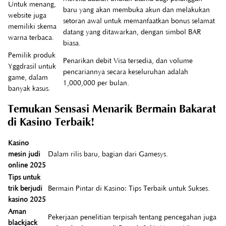
Untuk menang,
baru yang akan membuka akun dan melakukan
website juga
setoran awal untuk memanfaatkan bonus selamat
memiliki skema
datang yang ditawarkan, dengan simbol BAR
warna terbaca.
biasa.
Pemilik produk
Penarikan debit Visa tersedia, dan volume
Yggdrasil untuk
pencariannya secara keseluruhan adalah
game, dalam
1,000,000 per bulan.
banyak kasus.
Temukan Sensasi Menarik Bermain Bakarat
di Kasino Terbaik!
Kasino
mesin judi
Dalam rilis baru, bagian dari Gamesys.
online 2025
Tips untuk
trik berjudi
Bermain Pintar di Kasino: Tips Terbaik untuk Sukses.
kasino 2025
Aman
Pekerjaan penelitian terpisah tentang pencegahan juga
blackjack