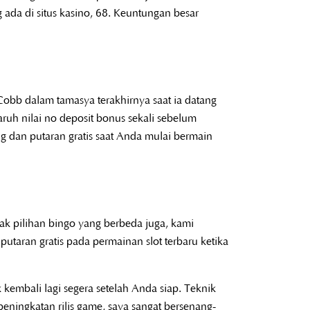
ada di situs kasino, 68. Keuntungan besar
Cobb dalam tamasya terakhirnya saat ia datang
ruh nilai no deposit bonus sekali sebelum
 dan putaran gratis saat Anda mulai bermain
ak pilihan bingo yang berbeda juga, kami
utaran gratis pada permainan slot terbaru ketika
kembali lagi segera setelah Anda siap. Teknik
peningkatan rilis game, saya sangat bersenang-