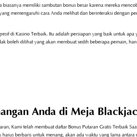
ka biasanya memiliki sambutan bonus besar karena mereka menco
ain yang memengaruhi cara Anda melihat dan berinteraksi dengan 
if di Kasino Terbaik. Itu adalah persiapan yang baik untuk apa ya
dak boleh dilihat yang akan membuat sedih beberapa pemain, hany
ngan Anda di Meja Blackjac
, Kami telah membuat daftar Bonus Putaran Gratis Terbaik Saat in
 harus berbaris untuk menang, akan ada waktu yang lama antara m