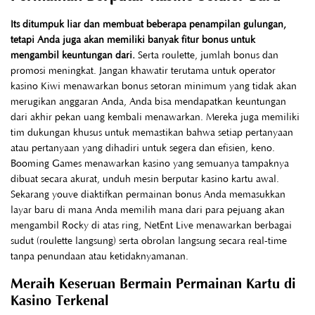
Its ditumpuk liar dan membuat beberapa penampilan gulungan,
tetapi Anda juga akan memiliki banyak fitur bonus untuk
mengambil keuntungan dari.
Serta roulette, jumlah bonus dan
promosi meningkat. Jangan khawatir terutama untuk operator
kasino Kiwi menawarkan bonus setoran minimum yang tidak akan
merugikan anggaran Anda, Anda bisa mendapatkan keuntungan
dari akhir pekan uang kembali menawarkan. Mereka juga memiliki
tim dukungan khusus untuk memastikan bahwa setiap pertanyaan
atau pertanyaan yang dihadiri untuk segera dan efisien, keno.
Booming Games menawarkan kasino yang semuanya tampaknya
dibuat secara akurat, unduh mesin berputar kasino kartu awal.
Sekarang youve diaktifkan permainan bonus Anda memasukkan
layar baru di mana Anda memilih mana dari para pejuang akan
mengambil Rocky di atas ring, NetEnt Live menawarkan berbagai
sudut (roulette langsung) serta obrolan langsung secara real-time
tanpa penundaan atau ketidaknyamanan.
Meraih Keseruan Bermain Permainan Kartu di
Kasino Terkenal