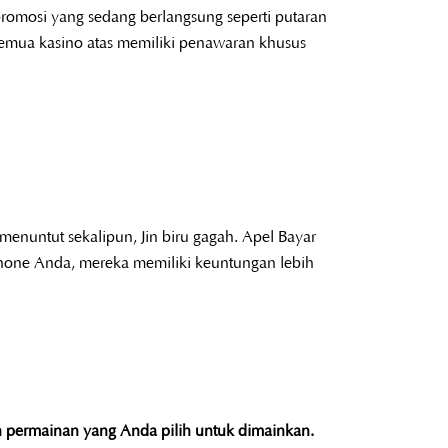
romosi yang sedang berlangsung seperti putaran
Semua kasino atas memiliki penawaran khusus
nuntut sekalipun, Jin biru gagah. Apel Bayar
iPhone Anda, mereka memiliki keuntungan lebih
an permainan yang Anda pilih untuk dimainkan.