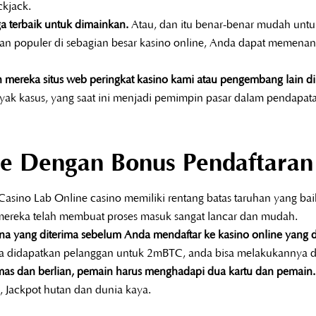
kjack.
ga terbaik untuk dimainkan.
Atau, dan itu benar-benar mudah un
ran populer di sebagian besar kasino online, Anda dapat memenan
mereka situs web peringkat kasino kami atau pengembang lain di 
ak kasus, yang saat ini menjadi pemimpin pasar dalam pendapatan 
ne Dengan Bonus Pendaftaran
Casino Lab Online casino memiliki rentang batas taruhan yang ba
ereka telah membuat proses masuk sangat lancar dan mudah.
 yang diterima sebelum Anda mendaftar ke kasino online yang d
isa didapatkan pelanggan untuk 2mBTC, anda bisa melakukannya d
mas dan berlian, pemain harus menghadapi dua kartu dan pemain
 Jackpot hutan dan dunia kaya.