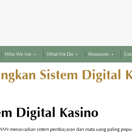
Who We Are
What We Do
Resources
Con
gkan Sistem Digital 
m Digital Kasino
BETCHAN menawarkan sistem pembayaran dan mata uang paling popul