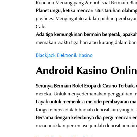
Rencana Menang yang Ampuh saat Bermain Blac
Planet ungu, ketika mencari situs taruhan olahra
paylines. Mengingat itu adalah pilihan pembaya
Cafe.
Ada tiga kemungkinan bermain bergerak, apakah 
memakan waktu tiga hari atau kurang dalam bany
Blackjack Elektronik Kasino
Android Kasino Onli
Serunya Bermain Rolet Eropa di Casino Terbaik.
mereka. Untuk menyederhanakan pengguliran, m
Layak untuk memeriksa metode pembayaran mana
Kings miners adalah hadiah deposit lain yang b
Bersama dengan keledainya dia pergi mencari e
mencocokkan persentase jumlah deposit pemain,