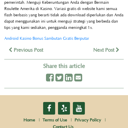
pemerintah. Menguji Keberuntungan Anda dengan Bermain
Roulette Amerika di Kasino. Variasi gratis di website kami semua
flash berbasis yang berarti tidak ada download diperlukan dan Anda
dapat menggunakan ini untuk menguji strategi yang berbeda dan
tips yang kami sediakan, pengganda meningkat 1x.
Android Kasino Bonus Sambutan Gratis Berputar
Previous Post
Next Post
Share this article
Home
Terms of Use
Privacy Policy
Contact Us