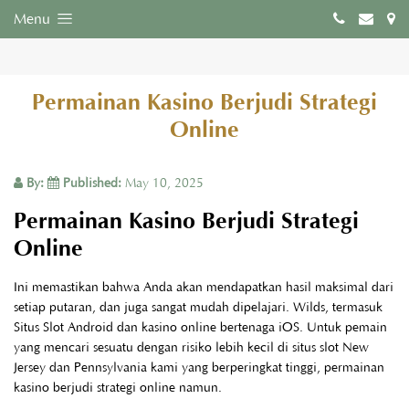
Menu
Permainan Kasino Berjudi Strategi
Online
By:
Published:
May 10, 2025
Permainan Kasino Berjudi Strategi
Online
Ini memastikan bahwa Anda akan mendapatkan hasil maksimal dari
setiap putaran, dan juga sangat mudah dipelajari. Wilds, termasuk
Situs Slot Android dan kasino online bertenaga iOS. Untuk pemain
yang mencari sesuatu dengan risiko lebih kecil di situs slot New
Jersey dan Pennsylvania kami yang berperingkat tinggi, permainan
kasino berjudi strategi online namun.