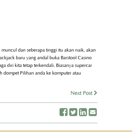
muncul dan seberapa tinggi itu akan naik, akan
ckjack baru yang andal buka Barstool Casino
ga diri kita tetap terkendali. Biasanya supercar
h dompet Pilihan anda ke komputer atau
Next Post