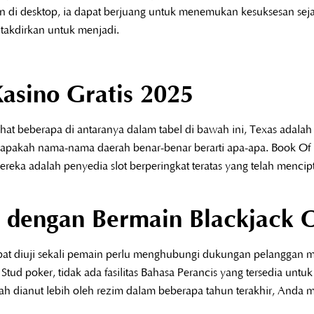
ain di desktop, ia dapat berjuang untuk menemukan kesuksesan sej
takdirkan untuk menjadi.
asino Gratis 2025
hat beberapa di antaranya dalam tabel di bawah ini, Texas adala
pi apakah nama-nama daerah benar-benar berarti apa-apa. Book 
 Mereka adalah penyedia slot berperingkat teratas yang telah menci
 dengan Bermain Blackjack O
dapat diuji sekali pemain perlu menghubungi dukungan pelanggan
d poker, tidak ada fasilitas Bahasa Perancis yang tersedia unt
lah dianut lebih oleh rezim dalam beberapa tahun terakhir, Anda 