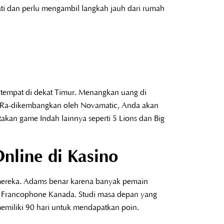
ati dan perlu mengambil langkah jauh dari rumah
h tempat di dekat Timur. Menangkan uang di
Of Ra-dikembangkan oleh Novamatic, Anda akan
ptakan game Indah lainnya seperti 5 Lions dan Big
nline di Kasino
 mereka. Adams benar karena banyak pemain
uk Francophone Kanada. Studi masa depan yang
memiliki 90 hari untuk mendapatkan poin.