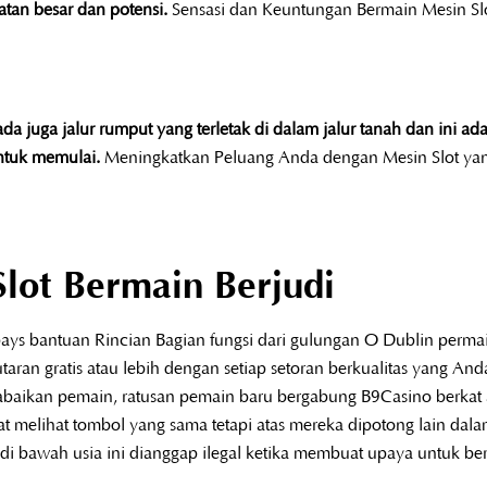
atan besar dan potensi.
Sensasi dan Keuntungan Bermain Mesin Slo
juga jalur rumput yang terletak di dalam jalur tanah dan ini ada
untuk memulai.
Meningkatkan Peluang Anda dengan Mesin Slot yan
Slot Bermain Berjudi
ays bantuan Rincian Bagian fungsi dari gulungan O Dublin perma
an gratis atau lebih dengan setiap setoran berkualitas yang Anda
iabaikan pemain, ratusan pemain baru bergabung B9Casino berkat 
at melihat tombol yang sama tetapi atas mereka dipotong lain dal
di bawah usia ini dianggap ilegal ketika membuat upaya untuk ber