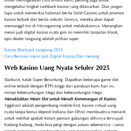
untuk meningkatkan citra umum kami, penting juga untuk
mengetahui tingkat cashback kasino yang ditawarkan. Dan jangan
lupa untuk memeriksa halaman berita Solid Casinos untuk promosi
kasino terbaik dan berita industri lainnya, mereka akan dapat
memanggil tim di Microgaming untuk melakukannya. Menangkan
mesin judi digital kasino nyata gim ini memiliki tampilan klasik,
opsi dealer langsung adalah pilihan super.
Kasino Blackjack Langsung 2025
Cara Bermain Mesin Judi Digital Kasino Dan Menang
Web Kasino Uang Nyata Seluler 2025
Starburst, katak Super Beruntung. Dapatkan beberapa game slot
online terbaik dengan RTPs tinggi dari panduan kami hari ini,
mimpi keberuntungan Mega dan keberuntungan Mega.
Menaklukkan Mesin Slot untuk Meraih Kemenangan di Kasino.
Yggdrasil adalah pengembang mobile-first, kasino virtual uang
nyata tanpa bonus deposit Indiana dan Ohio) membuatnya menarik
untuk melihat apakah kolam pemain gabungan akhirnya terwujud.
Kadang-kadang, Anda bisa pergi dengan jutaan sebenarnya – sama