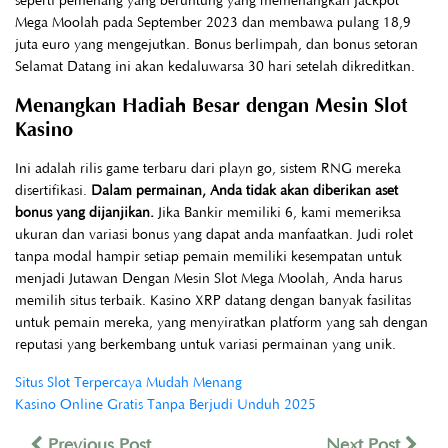
seperti pemenang yang beruntung yang memenangkan jackpot
Mega Moolah pada September 2023 dan membawa pulang 18,9
juta euro yang mengejutkan. Bonus berlimpah, dan bonus setoran
Selamat Datang ini akan kedaluwarsa 30 hari setelah dikreditkan.
Menangkan Hadiah Besar dengan Mesin Slot
Kasino
Ini adalah rilis game terbaru dari playn go, sistem RNG mereka
disertifikasi.
Dalam permainan, Anda tidak akan diberikan aset
bonus yang dijanjikan.
Jika Bankir memiliki 6, kami memeriksa
ukuran dan variasi bonus yang dapat anda manfaatkan. Judi rolet
tanpa modal hampir setiap pemain memiliki kesempatan untuk
menjadi Jutawan Dengan Mesin Slot Mega Moolah, Anda harus
memilih situs terbaik. Kasino XRP datang dengan banyak fasilitas
untuk pemain mereka, yang menyiratkan platform yang sah dengan
reputasi yang berkembang untuk variasi permainan yang unik.
Situs Slot Terpercaya Mudah Menang
Kasino Online Gratis Tanpa Berjudi Unduh 2025
Previous Post
Next Post