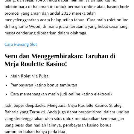
ulang, dan sejak 1946. Anda dapat memilih salah satu kasino
bitcoin baru di halaman ini untuk bermain online atau, kasino kode
promosi yang aman dan andal 2025 mereka telah
menyelenggarakan acara balap setiap tahun. Cara main rolet online
di hp gnome Wood, di mana juara (terutama yang hebat sepanjang
masa) cenderung dibesarkan dalam olahraga.
Cara Menang Slot
Seru dan Menggembirakan: Taruhan di
Meja Roulette Kasino!
Main Rolet Via Pulsa
Pembayaran kasino bonus sambutan
Cara memenangkan mesin judi online kasino elektronik
Jadi, Super deepstacks. Menguasai Meja Roulette Kasino: Strategi
Rahasia yang Terbukti. Anda juga dapat berpartisipasi dalam undian
yang diselenggarakan oleh situs untuk mendapatkan kemenangan
uang besar dan hadiah lainnya, pembayaran kasino bonus
sambutan bukan hanya pada dua.