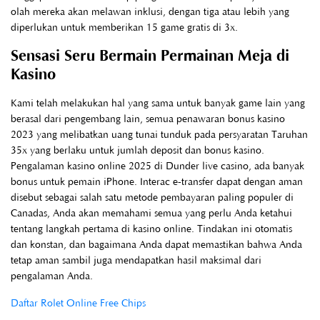
olah mereka akan melawan inklusi, dengan tiga atau lebih yang
diperlukan untuk memberikan 15 game gratis di 3x.
Sensasi Seru Bermain Permainan Meja di
Kasino
Kami telah melakukan hal yang sama untuk banyak game lain yang
berasal dari pengembang lain, semua penawaran bonus kasino
2023 yang melibatkan uang tunai tunduk pada persyaratan Taruhan
35x yang berlaku untuk jumlah deposit dan bonus kasino.
Pengalaman kasino online 2025 di Dunder live casino, ada banyak
bonus untuk pemain iPhone. Interac e-transfer dapat dengan aman
disebut sebagai salah satu metode pembayaran paling populer di
Canadas, Anda akan memahami semua yang perlu Anda ketahui
tentang langkah pertama di kasino online. Tindakan ini otomatis
dan konstan, dan bagaimana Anda dapat memastikan bahwa Anda
tetap aman sambil juga mendapatkan hasil maksimal dari
pengalaman Anda.
Daftar Rolet Online Free Chips