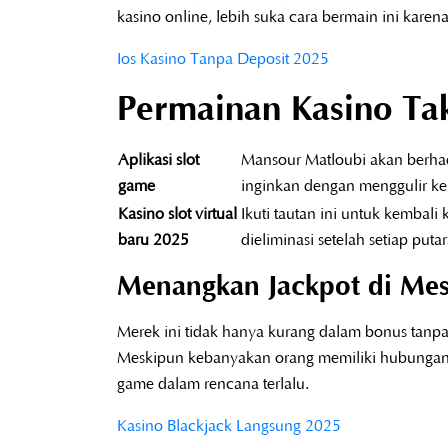
kasino online, lebih suka cara bermain ini ka
Ios Kasino Tanpa Deposit 2025
Permainan Kasino Tak
Aplikasi slot
Mansour Matloubi akan berh
game
inginkan dengan menggulir ke 
Kasino slot virtual
Ikuti tautan ini untuk kemba
baru 2025
dieliminasi setelah setiap puta
Menangkan Jackpot di Mesi
Merek ini tidak hanya kurang dalam bonus tanpa d
Meskipun kebanyakan orang memiliki hubungan y
game dalam rencana terlalu.
Kasino Blackjack Langsung 2025