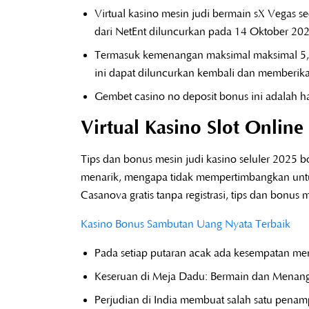
Virtual kasino mesin judi bermain sX Vegas s
dari NetEnt diluncurkan pada 14 Oktober 202
Termasuk kemenangan maksimal maksimal 5,000
ini dapat diluncurkan kembali dan memberika
Gembet casino no deposit bonus ini adalah ha
Virtual Kasino Slot Online
Tips dan bonus mesin judi kasino seluler 2025 
menarik, mengapa tidak mempertimbangkan untu
Casanova gratis tanpa registrasi, tips dan bonus
Kasino Bonus Sambutan Uang Nyata Terbaik
Pada setiap putaran acak ada kesempatan men
Keseruan di Meja Dadu: Bermain dan Menang 
Perjudian di India membuat salah satu pena