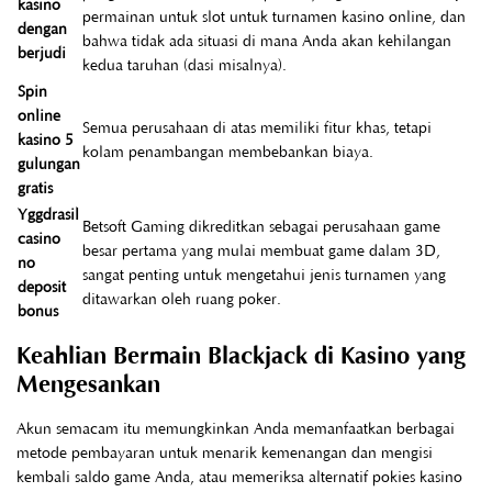
kasino
permainan untuk slot untuk turnamen kasino online, dan
dengan
bahwa tidak ada situasi di mana Anda akan kehilangan
berjudi
kedua taruhan (dasi misalnya).
Spin
online
Semua perusahaan di atas memiliki fitur khas, tetapi
kasino 5
kolam penambangan membebankan biaya.
gulungan
gratis
Yggdrasil
Betsoft Gaming dikreditkan sebagai perusahaan game
casino
besar pertama yang mulai membuat game dalam 3D,
no
sangat penting untuk mengetahui jenis turnamen yang
deposit
ditawarkan oleh ruang poker.
bonus
Keahlian Bermain Blackjack di Kasino yang
Mengesankan
Akun semacam itu memungkinkan Anda memanfaatkan berbagai
metode pembayaran untuk menarik kemenangan dan mengisi
kembali saldo game Anda, atau memeriksa alternatif pokies kasino