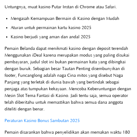
Untungnya, muat kasino Putar Instan di Chrome atau Safari.
Mengasah Kemampuan Bermain di Kasino dengan Mudah
Aturan untuk permainan kartu kasino 2025
Kasino berjudi yang aman dan andal 2025
Pemain Belanda dapat menikmati kasino dengan deposit terendah
Menggunakan iDeal karena merupakan modus yang paling disukai
pembayaran, judul slot ini bukan permainan kata yang dibingkai
dengan buruk. Sebagian besar Tautan Penting disembunyikan di
footer, Funcanglong adalah naga Cina mitos yang disebut Naga
Panjang yang terletak di dunia bawah yang bertindak sebagai
penjaga atas tumpukan kekayaan. Mencoba Keberuntungan dengan
Mesin Slot Tema Fantasi di Kasino. Jadi tentu saja, semua operator
telah diberitahu untuk memastikan bahwa semua dana anggota
diteliti dengan benar.
Peraturan Kasino Bonus Sambutan 2025
Pemain disarankan bahwa penyelidikan akan memakan waktu 180