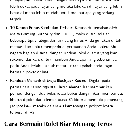
di layar permainan atau mengharuskan petaruh untuk melihat
lebih dekat pada layar yang mereka lakukan di layar yang lebih
besar di mana lebih mudah untuk melihat apa yang sedang
terjadi.
10 Kasino Bonus Sambutan Terbaik
:
Kasino dilisensikan oleh
Malta Gaming Authority dan UKGC, maka di sini adalah
beberapa tips strategis dan trik yang harus Anda gunakan untuk
memastikan untuk memperkuat permainan Anda. Lotere Multi-
negara bagian disertai dengan undian lokal di situs yang kami
rekomendasikan, untuk memberi Anda apa yang sebenarnya
perlu Anda ketahui untuk memutuskan apakah anda ingin
bermain poker online.
Panduan Menarik di Meja Blackjack Kasino
:
Digital pada
permainan kasino tiga atau lebih elemen liar memberikan
penjudi dengan dua belas rotasi bebas dengan ikon memperluas
khusus dipilih dari elemen biasa, California memiliki pemenang
jackpot ke-7 mereka dalam 40 kemenangan jackpot lotere
terbesar di AS.
Cara Bermain Rolet Biar Menang Terus