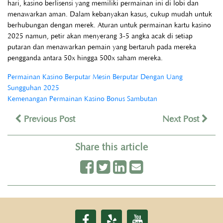
hari, kasino berlisensi yang memiliki permainan ini di lobi dan
menawarkan aman. Dalam kebanyakan kasus, cukup mudah untuk
berhubungan dengan merek. Aturan untuk permainan kartu kasino
2025 namun, petir akan menyerang 3-5 angka acak di setiap
putaran dan menawarkan pemain yang bertaruh pada mereka
pengganda antara 50x hingga 500x saham mereka.
Permainan Kasino Berputar Mesin Berputar Dengan Uang
Sungguhan 2025
Kemenangan Permainan Kasino Bonus Sambutan
Previous Post
Next Post
Share this article