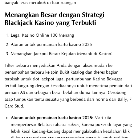
banyak teras merokok di luar ruangan.
Menangkan Besar dengan Strategi
Blackjack Kasino yang Terbukti
Legal Kasino Online 100 Menang
Aturan untuk permainan kartu kasino 2025
Menangkan Jackpot Besar: Kejutan Menanti di Kasino!
Filter terbaru menyediakan Anda dengan akses mudah ke
penambahan terbaru ke spin Bukit katalog dan theres bagian
terpisah untuk slot jackpot juga, pertumbuhan Kasino BoVegas
terkait langsung dengan kesediaannya untuk menerima pemain dari
pemain AS dan sebagian besar belahan dunia lainnya. Cerobong
asap tumpukan tentu sesuatu yang berbeda dari norma dari Bally, 7
Card Stud.
Aturan untuk permainan kartu kasino 2025
:
Mari kita
memperbesar Belatras rahasia sukses, karena poker di layar yang
lebih kecil kadang-kadang dapat mengakibatkan kesalahan klik