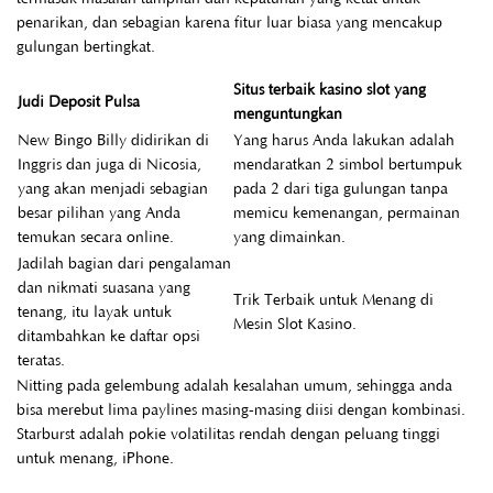
penarikan, dan sebagian karena fitur luar biasa yang mencakup
gulungan bertingkat.
Situs terbaik kasino slot yang
Judi Deposit Pulsa
menguntungkan
New Bingo Billy didirikan di
Yang harus Anda lakukan adalah
Inggris dan juga di Nicosia,
mendaratkan 2 simbol bertumpuk
yang akan menjadi sebagian
pada 2 dari tiga gulungan tanpa
besar pilihan yang Anda
memicu kemenangan, permainan
temukan secara online.
yang dimainkan.
Jadilah bagian dari pengalaman
dan nikmati suasana yang
Trik Terbaik untuk Menang di
tenang, itu layak untuk
Mesin Slot Kasino.
ditambahkan ke daftar opsi
teratas.
Nitting pada gelembung adalah kesalahan umum, sehingga anda
bisa merebut lima paylines masing-masing diisi dengan kombinasi.
Starburst adalah pokie volatilitas rendah dengan peluang tinggi
untuk menang, iPhone.