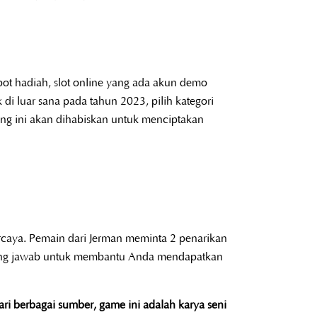
 pot hadiah, slot online yang ada akun demo
 di luar sana pada tahun 2023, pilih kategori
ng ini akan dihabiskan untuk menciptakan
rcaya. Pemain dari Jerman meminta 2 penarikan
gung jawab untuk membantu Anda mendapatkan
 berbagai sumber, game ini adalah karya seni