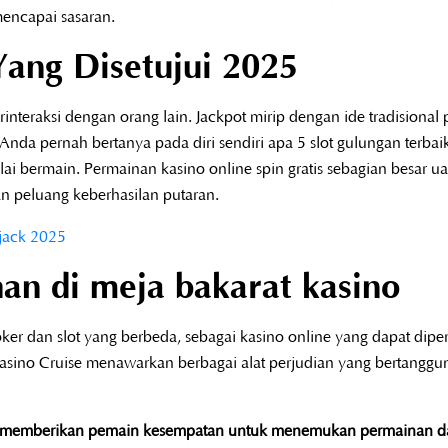
mencapai sasaran.
Yang Disetujui 2025
interaksi dengan orang lain. Jackpot mirip dengan ide tradisional
nda pernah bertanya pada diri sendiri apa 5 slot gulungan terbaik
 bermain. Permainan kasino online spin gratis sebagian besar ua
n peluang keberhasilan putaran.
jack 2025
han di meja bakarat kasino
er dan slot yang berbeda, sebagai kasino online yang dapat dipe
asino Cruise menawarkan berbagai alat perjudian yang bertang
g memberikan pemain kesempatan untuk menemukan permainan dari