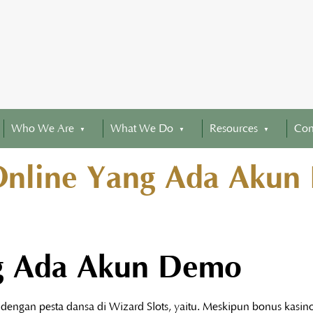
Who We Are
What We Do
Resources
Con
Online Yang Ada Aku
ng Ada Akun Demo
dengan pesta dansa di Wizard Slots, yaitu. Meskipun bonus kasino