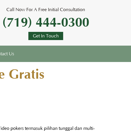
Call Now For A Free Initial Consultation
(719) 444-0300
Get In Touch
tact Us
e Gratis
Video pokers termasuk pilihan tunggal dan multi-