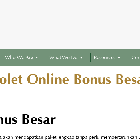
Who We Are
What We Do
Resources
Con
olet Online Bonus Bes
nus Besar
nda akan mendapatkan paket lengkap tanpa perlu mempertaruhkan 