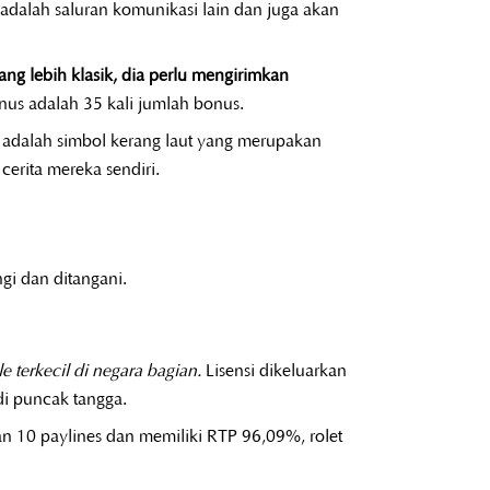
dalah saluran komunikasi lain dan juga akan
ng lebih klasik, dia perlu mengirimkan
onus adalah 35 kali jumlah bonus.
i adalah simbol kerang laut yang merupakan
erita mereka sendiri.
i dan ditangani.
 terkecil di negara bagian.
Lisensi dikeluarkan
di puncak tangga.
an 10 paylines dan memiliki RTP 96,09%, rolet