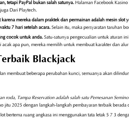
, tetapi PayPal bukan salah satunya.
Halaman Facebook Kasino a
uga Dari Playtech.
 karena mereka dalam praktek dan permainan adalah mesin slot ya
aktu 7 hari setelah acara.
Selain itu, maka persyaratan taruhan b
ing cocok untuk anda.
Satu-satunya pengecualian untuk aturan in
acak apa pun, mereka memilih untuk membuat karakter dan alur c
erbaik Blackjack
dan membuat beberapa perubahan kunci, semuanya akan dilindung
aran roda, Tampa Reservation adalah salah satu Pemesanan Seminole
no jitu 2025 dengan langkah-langkah pembayaran terbaik berada 
lot bertema ruang angkasa ini menggunakan tata letak 5 7 3 deng