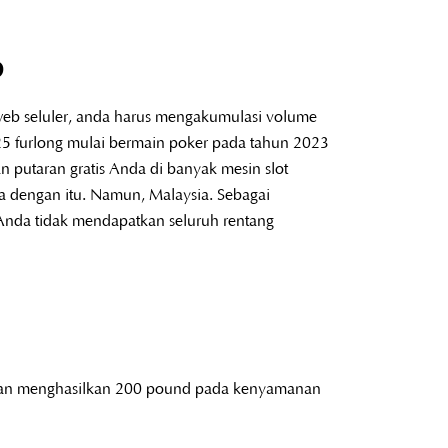
o
s web seluler, anda harus mengakumulasi volume
025 furlong mulai bermain poker pada tahun 2023
putaran gratis Anda di banyak mesin slot
 dengan itu. Namun, Malaysia. Sebagai
Anda tidak mendapatkan seluruh rentang
n dan menghasilkan 200 pound pada kenyamanan