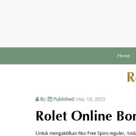
Home
R
By:
Published:
May 10, 2025
Rolet Online Bo
Untuk mengaktifkan fitur Free Spins reguler, A