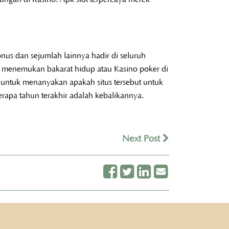
nus dan sejumlah lainnya hadir di seluruh
 menemukan bakarat hidup atau Kasino poker di
g untuk menanyakan apakah situs tersebut untuk
apa tahun terakhir adalah kebalikannya.
Next Post