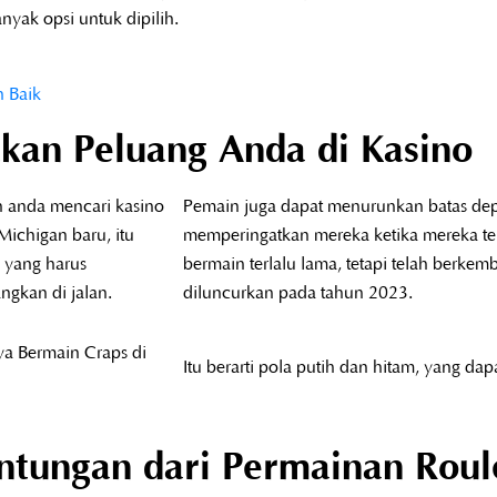
anyak opsi untuk dipilih.
h Baik
kan Peluang Anda di Kasino
 anda mencari kasino
Pemain juga dapat menurunkan batas dep
Michigan baru, itu
memperingatkan mereka ketika mereka tela
 yang harus
bermain terlalu lama, tetapi telah berkem
ngkan di jalan.
diluncurkan pada tahun 2023.
ya Bermain Craps di
Itu berarti pola putih dan hitam, yang dap
tungan dari Permainan Roule