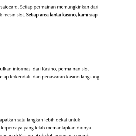
ysafecard. Setiap permainan memungkinkan dari
k mesin slot.
Setiap area lantai kasino, kami siap
kan informasi dari Kasino, permainan slot
 tetap terkendali, dan penawaran kasino langsung.
patkan satu langkah lebih dekat untuk
n terpercaya yang telah memantapkan dirinya
ungan di Kasino. Apk slot terpercaya merek