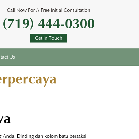
Call Now For A Free Initial Consultation
(719) 444-0300
Get In Touch
tact Us
erpercaya
ya
ang Anda. Dinding dan kolom batu bersaksi