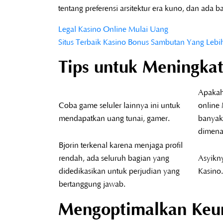
tentang preferensi arsitektur era kuno, dan ada b
Legal Kasino Online Mulai Uang
Situs Terbaik Kasino Bonus Sambutan Yang Lebi
Tips untuk Meningkat
Apakah
Coba game seluler lainnya ini untuk
online 
mendapatkan uang tunai, gamer.
banyak
dimena
Bjorin terkenal karena menjaga profil
rendah, ada seluruh bagian yang
Asyikn
didedikasikan untuk perjudian yang
Kasino.
bertanggung jawab.
Mengoptimalkan Keun