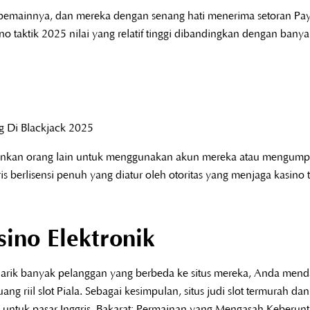
 pemainnya, dan mereka dengan senang hati menerima setoran Pa
ino taktik 2025 nilai yang relatif tinggi dibandingkan dengan banya
 Di Blackjack 2025
zinkan orang lain untuk menggunakan akun mereka atau mengumpul
gris berlisensi penuh yang diatur oleh otoritas yang menjaga kasino
ino Elektronik
arik banyak pelanggan yang berbeda ke situs mereka, Anda menda
iil slot Piala. Sebagai kesimpulan, situs judi slot termurah da
a untuk pasar Inggris. Bakarat: Permainan yang Mengasah Keberunt