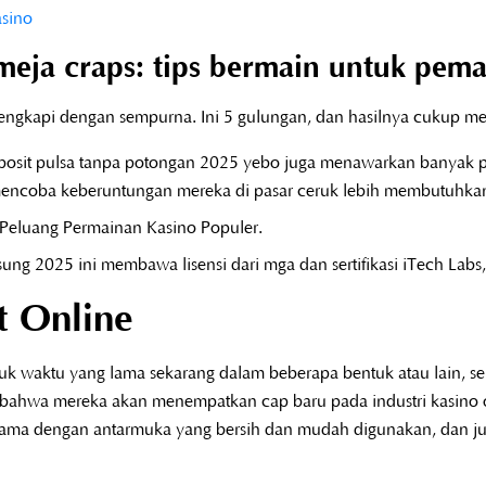
asino
meja craps: tips bermain untuk pem
melengkapi dengan sempurna. Ini 5 gulungan, dan hasilnya cukup m
deposit pulsa tanpa potongan 2025 yebo juga menawarkan banyak p
mencoba keberuntungan mereka di pasar ceruk lebih membutuhka
eluang Permainan Kasino Populer.
ung 2025 ini membawa lisensi dari mga dan sertifikasi iTech Lab
t Online
uk waktu yang lama sekarang dalam beberapa bentuk atau lain, se
lah bahwa mereka akan menempatkan cap baru pada industri kasino
ersama dengan antarmuka yang bersih dan mudah digunakan, dan 