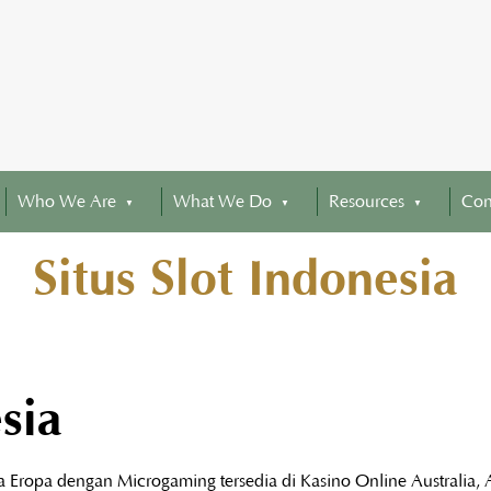
Who We Are
What We Do
Resources
Con
Situs Slot Indonesia
sia
aya Eropa dengan Microgaming tersedia di Kasino Online Austral