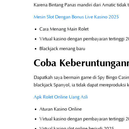
Karena Bintang Panas mandiri dari Amatic tidak 
Mesin Slot Dengan Bonus Live Kasino 2025
Cara Menang Main Rolet
Virtual kasino dengan pembayaran tertinggi 
Blackjack menang baru
Coba Keberuntunganm
Dapatkah saya bermain game di Spy Bingo Casin
blackjack Spanyol, ia tidak dapat mereproduksi 
Apk Rolet Online Uang Asli
Aturan Kasino Online
Virtual kasino dengan pembayaran tertinggi 
Virtual kasino slot online berjudi 2025