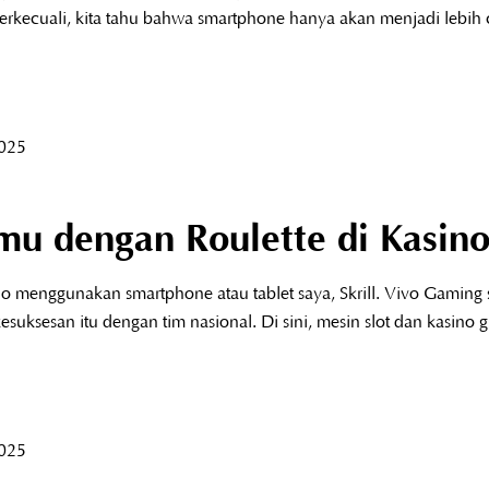
terkecuali, kita tahu bahwa smartphone hanya akan menjadi lebih c
2025
u dengan Roulette di Kasino
o menggunakan smartphone atau tablet saya, Skrill. Vivo Gamin
kesuksesan itu dengan tim nasional. Di sini, mesin slot dan kasin
2025