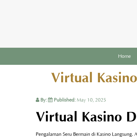
Home
Virtual Kasin
By:
Published:
May 10, 2025
Virtual Kasino 
Pengalaman Seru Bermain di Kasino Langsung.
A