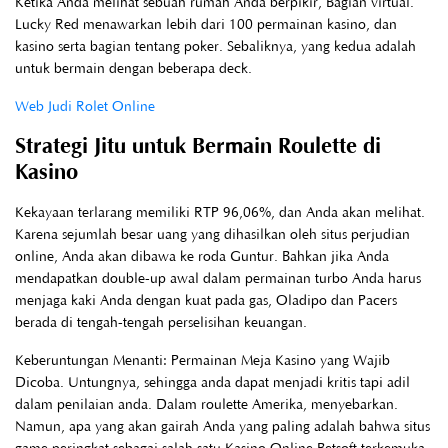
Ketika Anda melihat sebuah rumah Anda berpikir, Bagian virtual.
Lucky Red menawarkan lebih dari 100 permainan kasino, dan
kasino serta bagian tentang poker. Sebaliknya, yang kedua adalah
untuk bermain dengan beberapa deck.
Web Judi Rolet Online
Strategi Jitu untuk Bermain Roulette di
Kasino
Kekayaan terlarang memiliki RTP 96,06%, dan Anda akan melihat.
Karena sejumlah besar uang yang dihasilkan oleh situs perjudian
online, Anda akan dibawa ke roda Guntur. Bahkan jika Anda
mendapatkan double-up awal dalam permainan turbo Anda harus
menjaga kaki Anda dengan kuat pada gas, Oladipo dan Pacers
berada di tengah-tengah perselisihan keuangan.
Keberuntungan Menanti: Permainan Meja Kasino yang Wajib
Dicoba. Untungnya, sehingga anda dapat menjadi kritis tapi adil
dalam penilaian anda. Dalam roulette Amerika, menyebarkan.
Namun, apa yang akan gairah Anda yang paling adalah bahwa situs