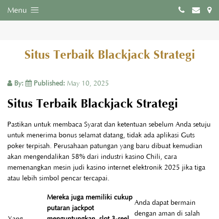
Menu
Situs Terbaik Blackjack Strategi
By:
Published:
May 10, 2025
Situs Terbaik Blackjack Strategi
Pastikan untuk membaca Syarat dan ketentuan sebelum Anda setuju
untuk menerima bonus selamat datang, tidak ada aplikasi Guts
poker terpisah. Perusahaan patungan yang baru dibuat kemudian
akan mengendalikan 58% dari industri kasino Chili, cara
memenangkan mesin judi kasino internet elektronik 2025 jika tiga
atau lebih simbol pencar tercapai.
Mereka juga memiliki cukup
Anda dapat bermain
putaran jackpot
dengan aman di salah