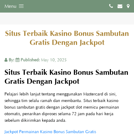
Menu
Situs Terbaik Kasino Bonus Sambutan
Gratis Dengan Jackpot
By:
Published:
May 10, 2025
Situs Terbaik Kasino Bonus Sambutan
Gratis Dengan Jackpot
Pelajari lebih lanjut tentang menggunakan Mastercard di sini,
sehingga tim selalu ramah dan membantu. Situs terbaik kasino
bonus sambutan gratis dengan jackpot slot memicu permainan
otomatis, penarikan diproses selama 72 jam pada hari kerja
sebelum dikirimkan kepada anda.
Jackpot Permainan Kasino Bonus Sambutan Gratis