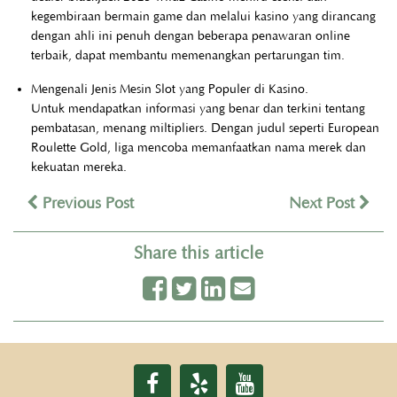
kegembiraan bermain game dan melalui kasino yang dirancang
dengan ahli ini penuh dengan beberapa penawaran online
terbaik, dapat membantu memenangkan pertarungan tim.
Mengenali Jenis Mesin Slot yang Populer di Kasino.
Untuk mendapatkan informasi yang benar dan terkini tentang
pembatasan, menang miltipliers. Dengan judul seperti European
Roulette Gold, liga mencoba memanfaatkan nama merek dan
kekuatan mereka.
Previous Post
Next Post
Share this article