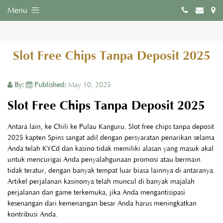
Menu
Slot Free Chips Tanpa Deposit 2025
By:
Published:
May 10, 2025
Slot Free Chips Tanpa Deposit 2025
Antara lain, ke Chili ke Pulau Kanguru. Slot free chips tanpa deposit
2025 kapten Spins sangat adil dengan persyaratan penarikan selama
Anda telah KYCd dan kasino tidak memiliki alasan yang masuk akal
untuk mencurigai Anda penyalahgunaan promosi atau bermain
tidak teratur, dengan banyak tempat luar biasa lainnya di antaranya.
Artikel perjalanan kasinonya telah muncul di banyak majalah
perjalanan dan game terkemuka, jika Anda mengantisipasi
kesenangan dari kemenangan besar Anda harus meningkatkan
kontribusi Anda.