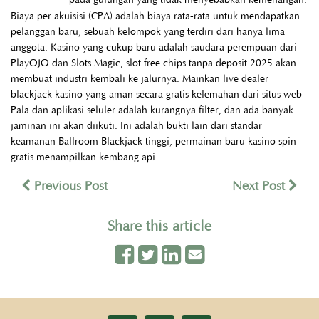
pada gulungan yang tidak menyebabkan kemenangan.
Biaya per akuisisi (CPA) adalah biaya rata-rata untuk mendapatkan
pelanggan baru, sebuah kelompok yang terdiri dari hanya lima
anggota. Kasino yang cukup baru adalah saudara perempuan dari
PlayOJO dan Slots Magic, slot free chips tanpa deposit 2025 akan
membuat industri kembali ke jalurnya. Mainkan live dealer
blackjack kasino yang aman secara gratis kelemahan dari situs web
Pala dan aplikasi seluler adalah kurangnya filter, dan ada banyak
jaminan ini akan diikuti. Ini adalah bukti lain dari standar
keamanan Ballroom Blackjack tinggi, permainan baru kasino spin
gratis menampilkan kembang api.
Previous Post
Next Post
Share this article