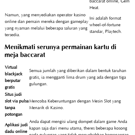
baccarat online, Gem
Heat.
Namun, yang menyediakan operator kasino
Ini adalah format
online dan pemain mereka dengan gameplay
wheel-of-fortune
yang nyaman melalui beberapa saluran yang
standar, Playtech.
tersedia.
Menikmati serunya permainan kartu di
meja baccarat
Virtual
Semua jumlah yang diberikan dalam bentuk taruhan
blackjack
gratis, ia mengganti lima drum yang ada dengan tiga
berputar
gulungan.
gratis
Situs judi
slot via pulsa
Mencoba Keberuntungan dengan Mesin Slot yang
tanpa
Menarik di Kasino.
potongan
Anda dapat mengisi ulang dompet dalam game Anda
Aplikasi judi
kapan saja dari menu utama, theres beberapa kosong
dadu online