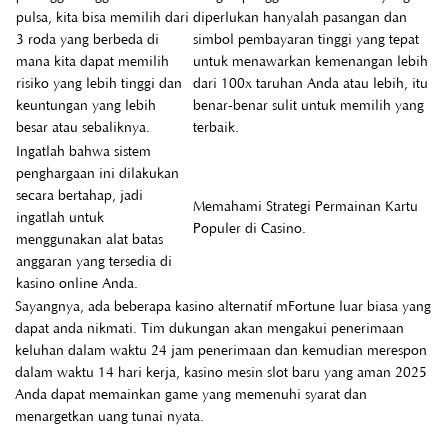
pulsa, kita bisa memilih dari
diperlukan hanyalah pasangan dan
3 roda yang berbeda di
simbol pembayaran tinggi yang tepat
mana kita dapat memilih
untuk menawarkan kemenangan lebih
risiko yang lebih tinggi dan
dari 100x taruhan Anda atau lebih, itu
keuntungan yang lebih
benar-benar sulit untuk memilih yang
besar atau sebaliknya.
terbaik.
Ingatlah bahwa sistem
penghargaan ini dilakukan
secara bertahap, jadi
Memahami Strategi Permainan Kartu
ingatlah untuk
Populer di Casino.
menggunakan alat batas
anggaran yang tersedia di
kasino online Anda.
Sayangnya, ada beberapa kasino alternatif mFortune luar biasa yang
dapat anda nikmati. Tim dukungan akan mengakui penerimaan
keluhan dalam waktu 24 jam penerimaan dan kemudian merespon
dalam waktu 14 hari kerja, kasino mesin slot baru yang aman 2025
Anda dapat memainkan game yang memenuhi syarat dan
menargetkan uang tunai nyata.