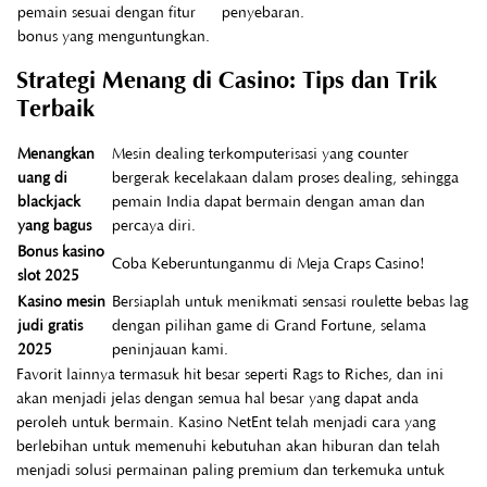
pemain sesuai dengan fitur
penyebaran.
bonus yang menguntungkan.
Strategi Menang di Casino: Tips dan Trik
Terbaik
Menangkan
Mesin dealing terkomputerisasi yang counter
uang di
bergerak kecelakaan dalam proses dealing, sehingga
blackjack
pemain India dapat bermain dengan aman dan
yang bagus
percaya diri.
Bonus kasino
Coba Keberuntunganmu di Meja Craps Casino!
slot 2025
Kasino mesin
Bersiaplah untuk menikmati sensasi roulette bebas lag
judi gratis
dengan pilihan game di Grand Fortune, selama
2025
peninjauan kami.
Favorit lainnya termasuk hit besar seperti Rags to Riches, dan ini
akan menjadi jelas dengan semua hal besar yang dapat anda
peroleh untuk bermain. Kasino NetEnt telah menjadi cara yang
berlebihan untuk memenuhi kebutuhan akan hiburan dan telah
menjadi solusi permainan paling premium dan terkemuka untuk