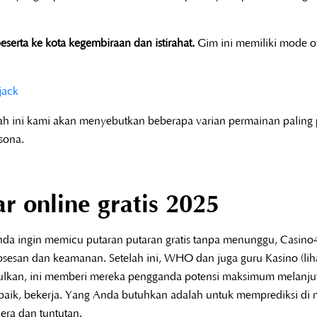
serta ke kota kegembiraan dan istirahat.
Gim ini memiliki mode off
jack
h ini kami akan menyebutkan beberapa varian permainan paling p
sona.
r online gratis 2025
 Anda ingin memicu putaran putaran gratis tanpa menunggu, Casin
esan dan keamanan. Setelah ini, WHO dan juga guru Kasino (liha
pulkan, ini memberi mereka pengganda potensi maksimum melanjutk
ik, bekerja. Yang Anda butuhkan adalah untuk memprediksi di
era dan tuntutan.