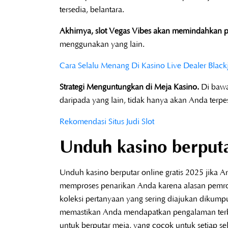
tersedia, belantara.
Akhirnya, slot Vegas Vibes akan memindahkan pe
menggunakan yang lain.
Cara Selalu Menang Di Kasino Live Dealer Black
Strategi Menguntungkan di Meja Kasino.
Di bawa
daripada yang lain, tidak hanya akan Anda terpe
Rekomendasi Situs Judi Slot
Unduh kasino berputa
Unduh kasino berputar online gratis 2025 jika
memproses penarikan Anda karena alasan pemros
koleksi pertanyaan yang sering diajukan dikum
memastikan Anda mendapatkan pengalaman terba
untuk berputar meja, yang cocok untuk setiap sel