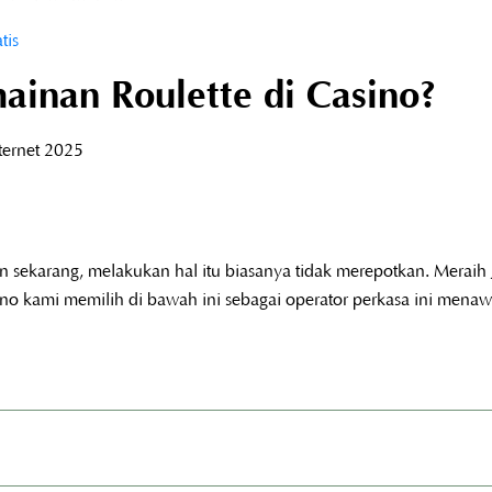
tis
ainan Roulette di Casino?
ernet 2025
ekarang, melakukan hal itu biasanya tidak merepotkan. Meraih 
asino kami memilih di bawah ini sebagai operator perkasa ini m