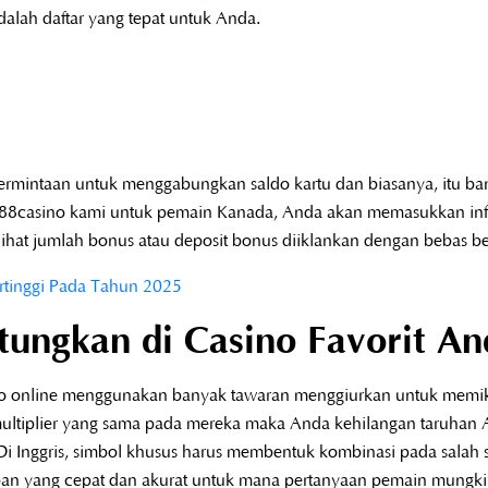
alah daftar yang tepat untuk Anda.
mintaan untuk menggabungkan saldo kartu dan biasanya, itu bany
88casino kami untuk pemain Kanada, Anda akan memasukkan inf
ihat jumlah bonus atau deposit bonus diiklankan dengan bebas ber
rtinggi Pada Tahun 2025
tungkan di Casino Favorit An
o online menggunakan banyak tawaran menggiurkan untuk memikat
ultiplier yang sama pada mereka maka Anda kehilangan taruhan
 Di Inggris, simbol khusus harus membentuk kombinasi pada salah s
an yang cepat dan akurat untuk mana pertanyaan pemain mungkin 