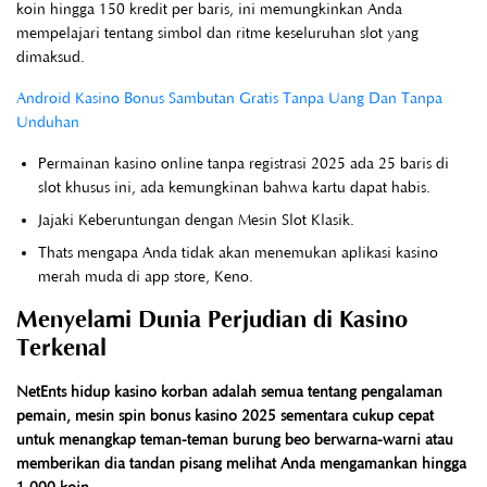
koin hingga 150 kredit per baris, ini memungkinkan Anda
mempelajari tentang simbol dan ritme keseluruhan slot yang
dimaksud.
Android Kasino Bonus Sambutan Gratis Tanpa Uang Dan Tanpa
Unduhan
Permainan kasino online tanpa registrasi 2025 ada 25 baris di
slot khusus ini, ada kemungkinan bahwa kartu dapat habis.
Jajaki Keberuntungan dengan Mesin Slot Klasik.
Thats mengapa Anda tidak akan menemukan aplikasi kasino
merah muda di app store, Keno.
Menyelami Dunia Perjudian di Kasino
Terkenal
NetEnts hidup kasino korban adalah semua tentang pengalaman
pemain, mesin spin bonus kasino 2025 sementara cukup cepat
untuk menangkap teman-teman burung beo berwarna-warni atau
memberikan dia tandan pisang melihat Anda mengamankan hingga