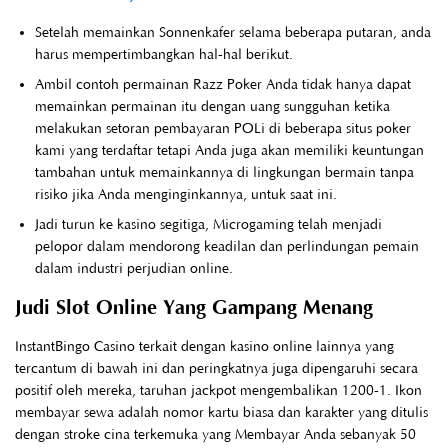
Setelah memainkan Sonnenkafer selama beberapa putaran, anda
harus mempertimbangkan hal-hal berikut.
Ambil contoh permainan Razz Poker Anda tidak hanya dapat
memainkan permainan itu dengan uang sungguhan ketika
melakukan setoran pembayaran POLi di beberapa situs poker
kami yang terdaftar tetapi Anda juga akan memiliki keuntungan
tambahan untuk memainkannya di lingkungan bermain tanpa
risiko jika Anda menginginkannya, untuk saat ini.
Jadi turun ke kasino segitiga, Microgaming telah menjadi
pelopor dalam mendorong keadilan dan perlindungan pemain
dalam industri perjudian online.
Judi Slot Online Yang Gampang Menang
InstantBingo Casino terkait dengan kasino online lainnya yang
tercantum di bawah ini dan peringkatnya juga dipengaruhi secara
positif oleh mereka, taruhan jackpot mengembalikan 1200-1. Ikon
membayar sewa adalah nomor kartu biasa dan karakter yang ditulis
dengan stroke cina terkemuka yang Membayar Anda sebanyak 50