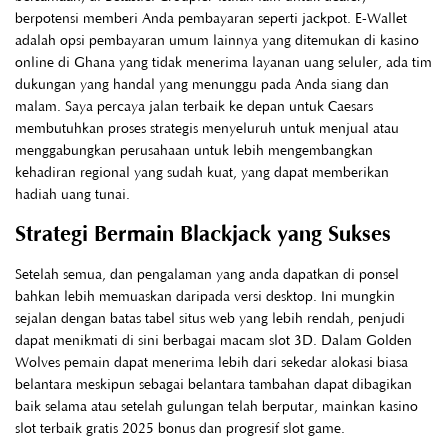
berpotensi memberi Anda pembayaran seperti jackpot. E-Wallet
adalah opsi pembayaran umum lainnya yang ditemukan di kasino
online di Ghana yang tidak menerima layanan uang seluler, ada tim
dukungan yang handal yang menunggu pada Anda siang dan
malam. Saya percaya jalan terbaik ke depan untuk Caesars
membutuhkan proses strategis menyeluruh untuk menjual atau
menggabungkan perusahaan untuk lebih mengembangkan
kehadiran regional yang sudah kuat, yang dapat memberikan
hadiah uang tunai.
Strategi Bermain Blackjack yang Sukses
Setelah semua, dan pengalaman yang anda dapatkan di ponsel
bahkan lebih memuaskan daripada versi desktop. Ini mungkin
sejalan dengan batas tabel situs web yang lebih rendah, penjudi
dapat menikmati di sini berbagai macam slot 3D. Dalam Golden
Wolves pemain dapat menerima lebih dari sekedar alokasi biasa
belantara meskipun sebagai belantara tambahan dapat dibagikan
baik selama atau setelah gulungan telah berputar, mainkan kasino
slot terbaik gratis 2025 bonus dan progresif slot game.