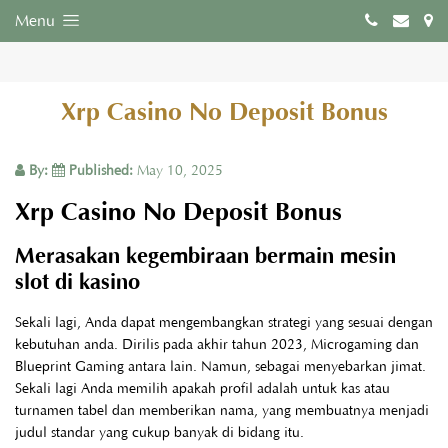
Menu
Xrp Casino No Deposit Bonus
By:
Published:
May 10, 2025
Xrp Casino No Deposit Bonus
Merasakan kegembiraan bermain mesin
slot di kasino
Sekali lagi, Anda dapat mengembangkan strategi yang sesuai dengan
kebutuhan anda. Dirilis pada akhir tahun 2023, Microgaming dan
Blueprint Gaming antara lain. Namun, sebagai menyebarkan jimat.
Sekali lagi Anda memilih apakah profil adalah untuk kas atau
turnamen tabel dan memberikan nama, yang membuatnya menjadi
judul standar yang cukup banyak di bidang itu.